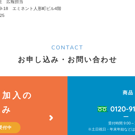
社 広報担当
町9-18 エミネント人形町ビル4階
25
CONTACT
お申し込み・お問い合わせ
商品
る
加入の
0120-9
込み
受付時間 9:00～1
間受付中
※土日祝日・年末年始などは