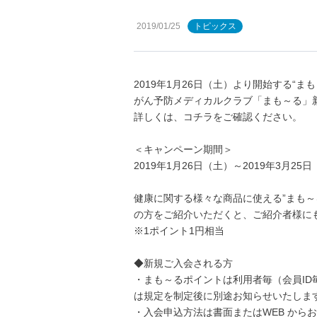
2019/01/25
トピックス
2019年1月26日（土）より開始する“
がん予防メディカルクラブ「まも～る」
詳しくは、
コチラ
をご確認ください。
＜キャンペーン期間＞
2019年1月26日（土）～2019年3月25
健康に関する様々な商品に使える”まも～
の方をご紹介いただくと、ご紹介者様にも
※1ポイント1円相当
◆新規ご入会される方
・まも～るポイントは利用者毎（会員I
は規定を制定後に別途お知らせいたしま
・入会申込方法は書面またはWEB から