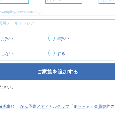
月払い
年払い
しない
する
ご家族を追加する
ださい。
確認事項
・
がん予防メディカルクラブ『まも～る』会員規約
の