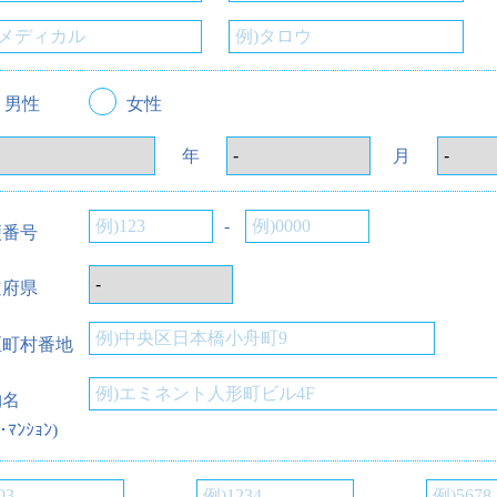
男性
女性
年
月
-
便番号
道府県
区町村番地
物名
･ﾏﾝｼｮﾝ)
-
-