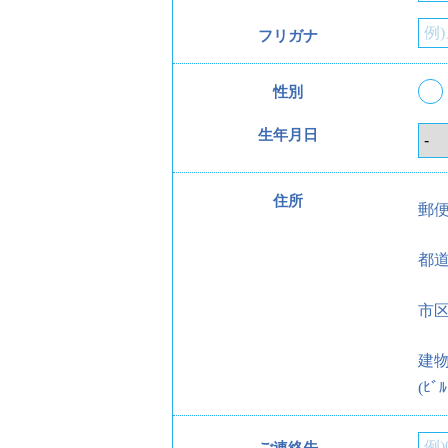
フリガナ
性別
生年月日
住所
郵
都
市
建
(ﾋﾞﾙ