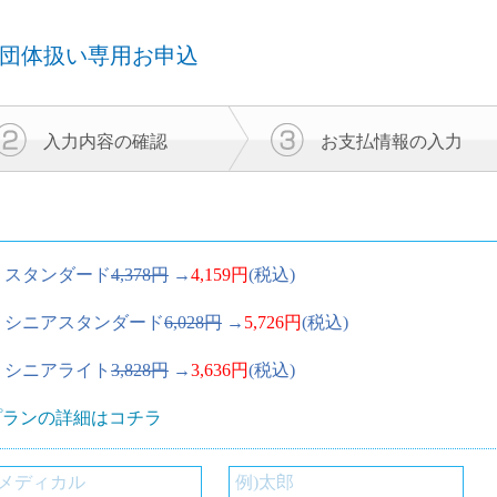
団体扱い専用お申込
入力内容の
確認
お支払情報の
入力
スタンダード
4,378円
→
4,159円
(税込)
シニアスタンダード
6,028円
→
5,726円
(税込)
シニアライト
3,828円
→
3,636円
(税込)
プランの詳細はコチラ