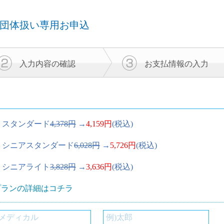
団体扱い専用お申込
入力内容の
確認
お支払情報の
入力
スタンダード
4,378円
→
4,159円
(税込)
シニアスタンダード
6,028円
→
5,726円
(税込)
シニアライト
3,828円
→
3,636円
(税込)
プランの詳細はコチラ