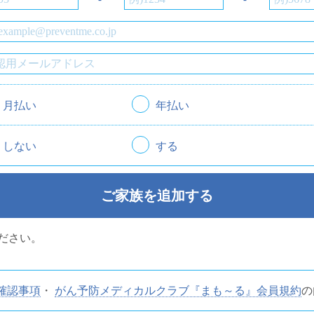
月払い
年払い
しない
する
ご家族を追加する
ださい。
確認事項
・
がん予防メディカルクラブ『まも～る』会員規約
の