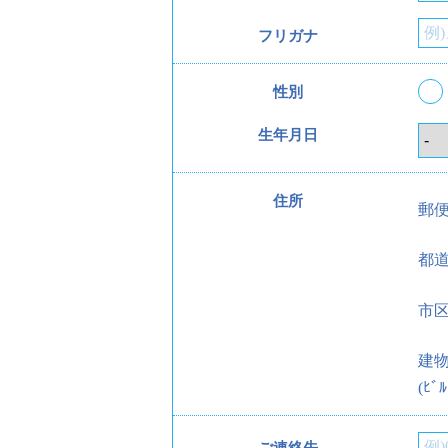
フリガナ
性別
生年月日
住所
郵
都
市
建
(ﾋﾞﾙ