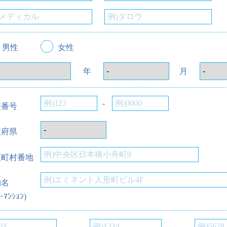
男性
女性
年
月
-
便番号
道府県
区町村番地
物名
･ﾏﾝｼｮﾝ)
-
-